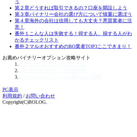
う
第２章
どうすれば取引できるの？
口座を開設しよう
第３章
バイナリー会社の選び方について
慎重に選ぼう
第４章
海外の会社は信用しても大丈夫？
悪質業者に注
意！
番外１
こんな人は失敗する！
得する人、損する人がわ
かるチェックリスト
番外２
マルオおすすめのBO業者TOP3
ここできまり！
お薦めバイナリーオプション攻略サイト
1.
ビギナーバイナリーオプション
2.
ハイローオーストラリア研究所
3.
バイナリーオプションに勝てない戦略
PC表示
利用規約
/
お問い合わせ
Copyright(C)BOLOG.