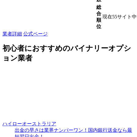
総
合
現在55サイト
順
位
業者詳細
公式ページ
初心者におすすめのバイナリーオプシ
ョン業者
ハイローオーストラリア
出金の早さは業界ナンバーワン！国内銀行送金なら最
短翌日出金！