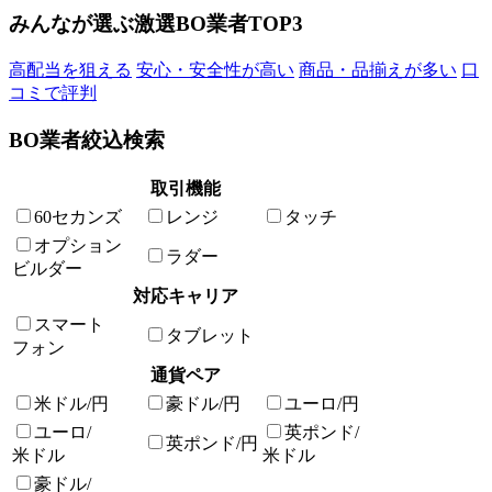
みんなが選ぶ激選BO業者TOP3
高配当を狙える
安心・安全性が高い
商品・品揃えが多い
口
コミで評判
BO業者絞込検索
取引機能
60セカンズ
レンジ
タッチ
オプション
ラダー
ビルダー
対応キャリア
スマート
タブレット
フォン
通貨ペア
米ドル/円
豪ドル/円
ユーロ/円
ユーロ/
英ポンド/
英ポンド/円
米ドル
米ドル
豪ドル/