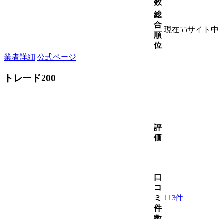
数
総
合
現在55サイト
順
位
業者詳細
公式ページ
トレード200
評
価
口
コ
ミ
113件
件
数