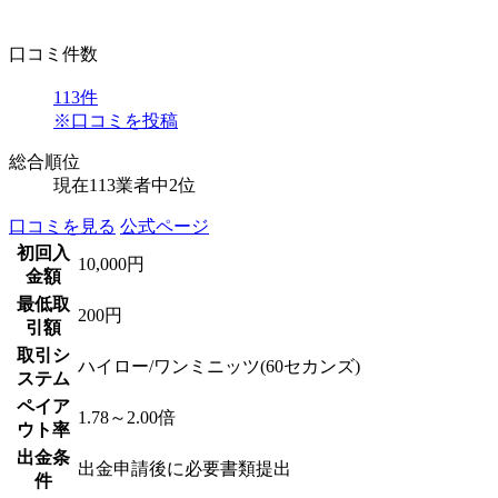
口コミ件数
113
件
※口コミを投稿
総合順位
現在113業者中
2位
口コミを見る
公式ページ
初回入
10,000円
金額
最低取
200円
引額
取引シ
ハイロー/ワンミニッツ(60セカンズ)
ステム
ペイア
1.78～2.00倍
ウト率
出金条
出金申請後に必要書類提出
件