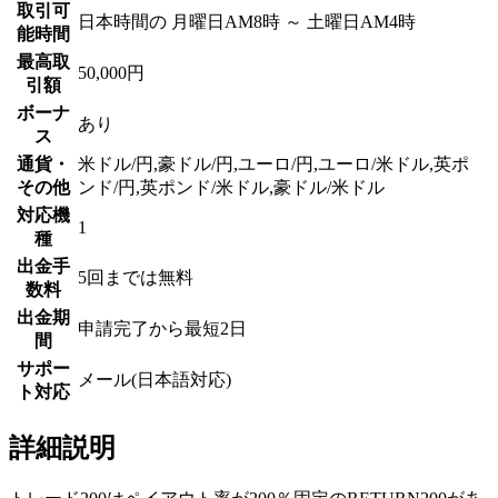
取引可
日本時間の 月曜日AM8時 ～ 土曜日AM4時
能時間
最高取
50,000円
引額
ボーナ
あり
ス
通貨・
米ドル/円,豪ドル/円,ユーロ/円,ユーロ/米ドル,英ポ
その他
ンド/円,英ポンド/米ドル,豪ドル/米ドル
対応機
1
種
出金手
5回までは無料
数料
出金期
申請完了から最短2日
間
サポー
メール(日本語対応)
ト対応
詳細説明