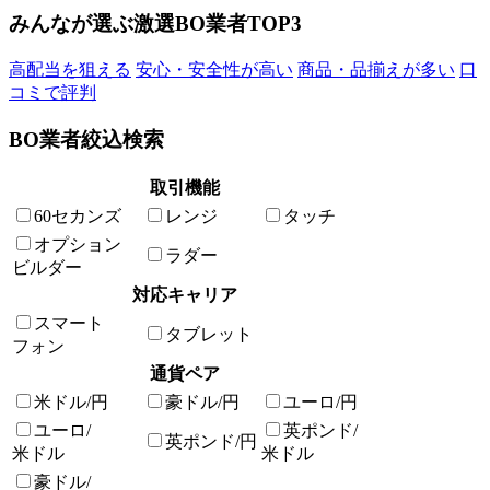
みんなが選ぶ激選BO業者TOP3
高配当を狙える
安心・安全性が高い
商品・品揃えが多い
口
コミで評判
BO業者絞込検索
取引機能
60セカンズ
レンジ
タッチ
オプション
ラダー
ビルダー
対応キャリア
スマート
タブレット
フォン
通貨ペア
米ドル/円
豪ドル/円
ユーロ/円
ユーロ/
英ポンド/
英ポンド/円
米ドル
米ドル
豪ドル/