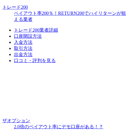
トレード200
ペイアウト率200％！RETURN200でハイリターンが狙
える業者
トレード200業者詳細
口座開設方法
入金方法
取引方法
出金方法
口コミ・評判を見る
ザオプション
2.0倍のペイアウト率にデモ口座がある！？