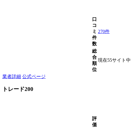
口
コ
ミ
270件
件
数
総
合
現在55サイト
順
位
業者詳細
公式ページ
トレード200
評
価