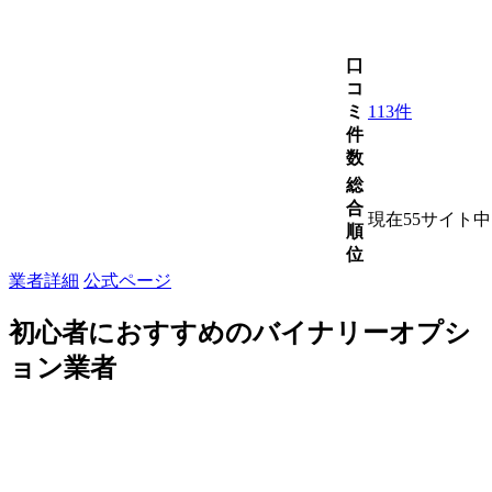
口
コ
ミ
113件
件
数
総
合
現在55サイト
順
位
業者詳細
公式ページ
初心者におすすめのバイナリーオプシ
ョン業者