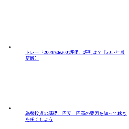
トレード200(trade200)評価、評判は？【2017年最
新版】
為替投資の基礎、円安、円高の要因を知って稼ぎ
を多くしよう