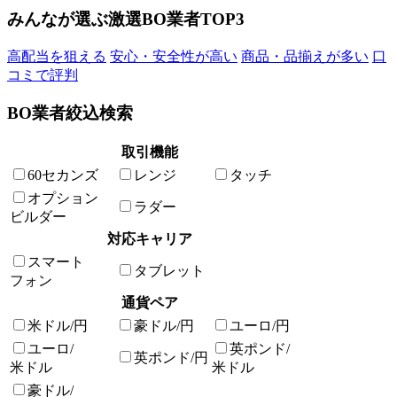
みんなが選ぶ激選BO業者TOP3
高配当を狙える
安心・安全性が高い
商品・品揃えが多い
口
コミで評判
BO業者絞込検索
取引機能
60セカンズ
レンジ
タッチ
オプション
ラダー
ビルダー
対応キャリア
スマート
タブレット
フォン
通貨ペア
米ドル/円
豪ドル/円
ユーロ/円
ユーロ/
英ポンド/
英ポンド/円
米ドル
米ドル
豪ドル/