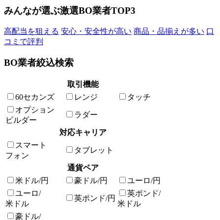
みんなが選ぶ激選BO業者TOP3
高配当を狙える
安心・安全性が高い
商品・品揃えが多い
口
コミで評判
BO業者絞込検索
取引機能
60セカンズ
レンジ
タッチ
オプション
ラダー
ビルダー
対応キャリア
スマート
タブレット
フォン
通貨ペア
米ドル/円
豪ドル/円
ユーロ/円
ユーロ/
英ポンド/
英ポンド/円
米ドル
米ドル
豪ドル/