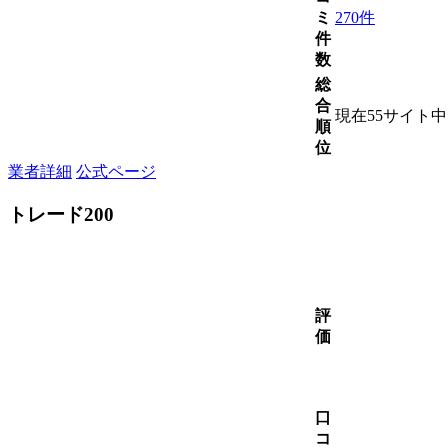
ミ
270件
件
数
総
合
現在55サイト
順
位
業者詳細
公式ページ
トレード200
評
価
口
コ