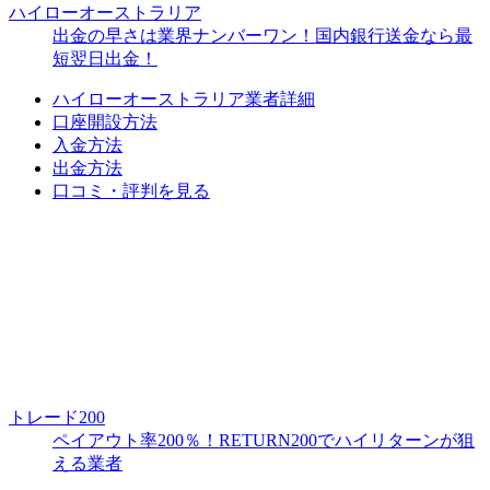
ハイローオーストラリア
出金の早さは業界ナンバーワン！国内銀行送金なら最
短翌日出金！
ハイローオーストラリア業者詳細
口座開設方法
入金方法
出金方法
口コミ・評判を見る
トレード200
ペイアウト率200％！RETURN200でハイリターンが狙
える業者