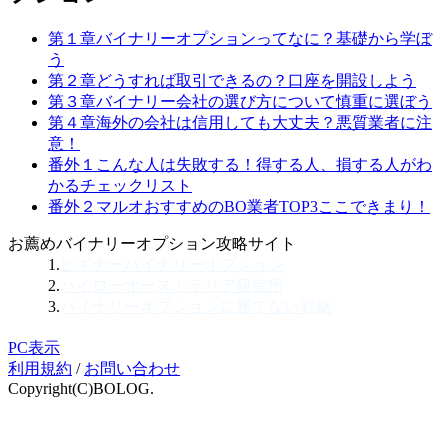
第１章
バイナリーオプションってなに？
基礎から学ぼ
う
第２章
どうすれば取引できるの？
口座を開設しよう
第３章
バイナリー会社の選び方について
慎重に選ぼう
第４章
海外の会社は信用しても大丈夫？
悪質業者に注
意！
番外１
こんな人は失敗する！
得する人、損する人がわ
かるチェックリスト
番外２
マルオおすすめのBO業者TOP3
ここできまり！
お薦めバイナリーオプション攻略サイト
1.
ビギナーバイナリーオプション
2.
ハイローオーストラリア研究所
3.
バイナリーオプションに勝てない戦略
PC表示
利用規約
/
お問い合わせ
Copyright(C)BOLOG.