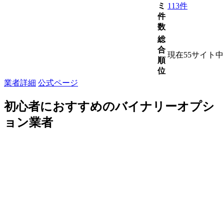
ミ
113件
件
数
総
合
現在55サイト
順
位
業者詳細
公式ページ
初心者におすすめのバイナリーオプシ
ョン業者