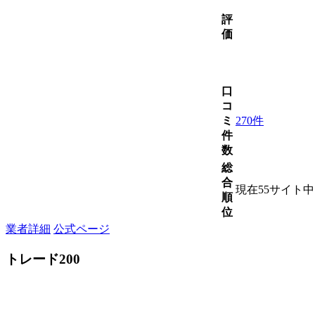
評
価
口
コ
ミ
270件
件
数
総
合
現在55サイト
順
位
業者詳細
公式ページ
トレード200