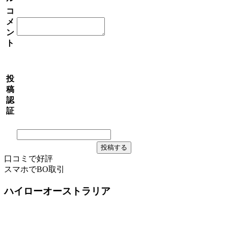
コ
メ
ン
ト
投
稿
認
証
口コミで好評
スマホでBO取引
ハイローオーストラリア