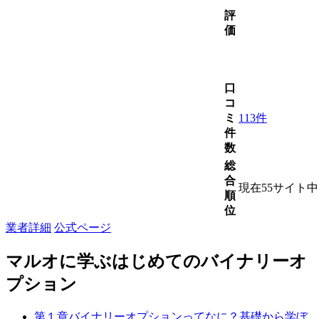
評
価
口
コ
ミ
113件
件
数
総
合
現在55サイト
順
位
業者詳細
公式ページ
マルオに学ぶはじめてのバイナリーオ
プション
第１章
バイナリーオプションってなに？
基礎から学ぼ