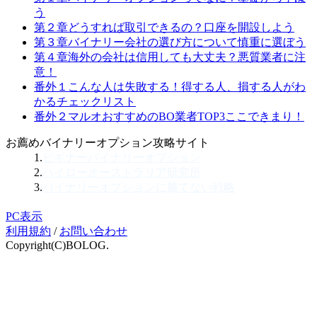
う
第２章
どうすれば取引できるの？
口座を開設しよう
第３章
バイナリー会社の選び方について
慎重に選ぼう
第４章
海外の会社は信用しても大丈夫？
悪質業者に注
意！
番外１
こんな人は失敗する！
得する人、損する人がわ
かるチェックリスト
番外２
マルオおすすめのBO業者TOP3
ここできまり！
お薦めバイナリーオプション攻略サイト
1.
ビギナーバイナリーオプション
2.
ハイローオーストラリア研究所
3.
バイナリーオプションに勝てない戦略
PC表示
利用規約
/
お問い合わせ
Copyright(C)BOLOG.