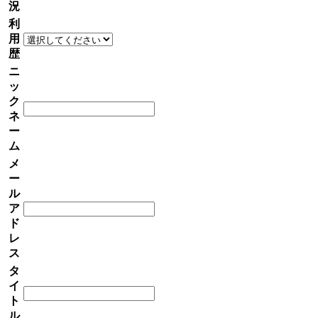
況
利
用
歴
ニ
ッ
ク
ネ
ー
ム
メ
ー
ル
ア
ド
レ
ス
タ
イ
ト
ル