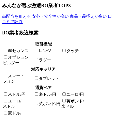
みんなが選ぶ激選BO業者TOP3
高配当を狙える
安心・安全性が高い
商品・品揃えが多い
口
コミで評判
BO業者絞込検索
取引機能
60セカンズ
レンジ
タッチ
オプション
ラダー
ビルダー
対応キャリア
スマート
タブレット
フォン
通貨ペア
米ドル/円
豪ドル/円
ユーロ/円
ユーロ/
英ポンド/
英ポンド/円
米ドル
米ドル
豪ドル/