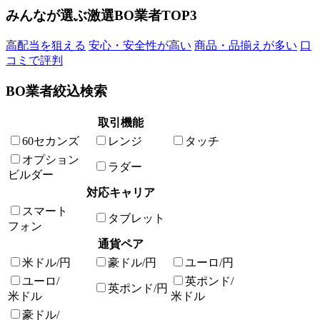
みんなが選ぶ激選BO業者TOP3
高配当を狙える
安心・安全性が高い
商品・品揃えが多い
口
コミで評判
BO業者絞込検索
取引機能
60セカンズ
レンジ
タッチ
オプション
ラダー
ビルダー
対応キャリア
スマート
タブレット
フォン
通貨ペア
米ドル/円
豪ドル/円
ユーロ/円
ユーロ/
英ポンド/
英ポンド/円
米ドル
米ドル
豪ドル/