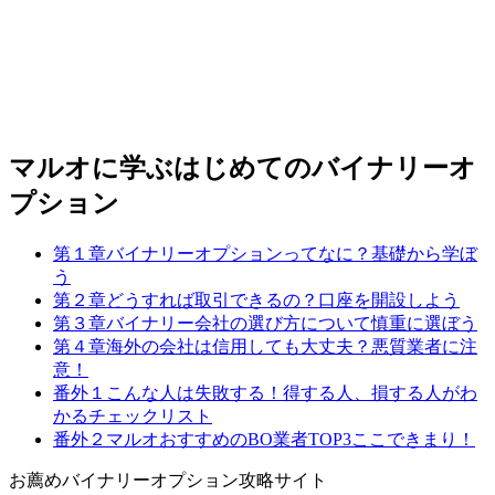
マルオに学ぶはじめてのバイナリーオ
プション
第１章
バイナリーオプションってなに？
基礎から学ぼ
う
第２章
どうすれば取引できるの？
口座を開設しよう
第３章
バイナリー会社の選び方について
慎重に選ぼう
第４章
海外の会社は信用しても大丈夫？
悪質業者に注
意！
番外１
こんな人は失敗する！
得する人、損する人がわ
かるチェックリスト
番外２
マルオおすすめのBO業者TOP3
ここできまり！
お薦めバイナリーオプション攻略サイト