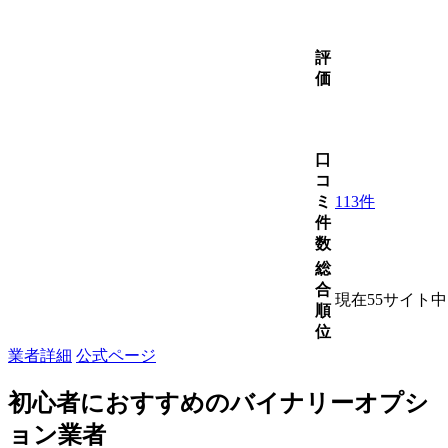
評
価
口
コ
ミ
113件
件
数
総
合
現在55サイト
順
位
業者詳細
公式ページ
初心者におすすめのバイナリーオプシ
ョン業者