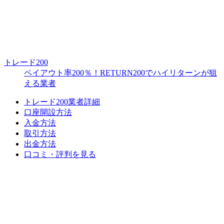
トレード200
ペイアウト率200％！RETURN200でハイリターンが狙
える業者
トレード200業者詳細
口座開設方法
入金方法
取引方法
出金方法
口コミ・評判を見る