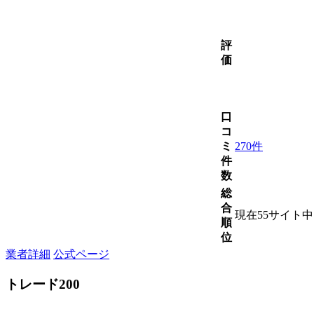
評
価
口
コ
ミ
270件
件
数
総
合
現在55サイト
順
位
業者詳細
公式ページ
トレード200