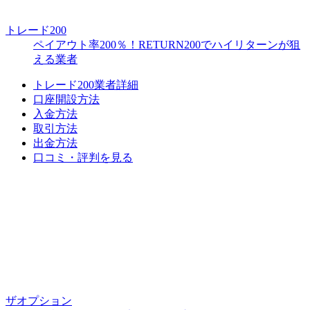
トレード200
ペイアウト率200％！RETURN200でハイリターンが狙
える業者
トレード200業者詳細
口座開設方法
入金方法
取引方法
出金方法
口コミ・評判を見る
ザオプション