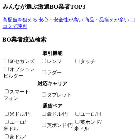
みんなが選ぶ激選BO業者TOP3
高配当を狙える
安心・安全性が高い
商品・品揃えが多い
口
コミで評判
BO業者絞込検索
取引機能
60セカンズ
レンジ
タッチ
オプション
ラダー
ビルダー
対応キャリア
スマート
タブレット
フォン
通貨ペア
米ドル/円
豪ドル/円
ユーロ/円
ユーロ/
英ポンド/
英ポンド/円
米ドル
米ドル
豪ドル/