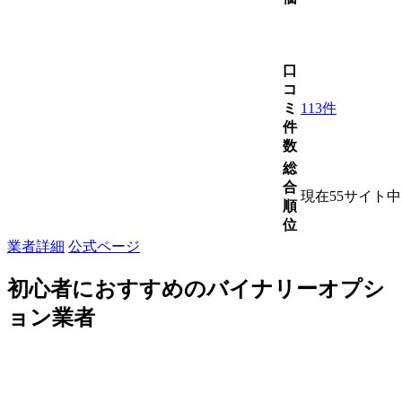
口
コ
ミ
113件
件
数
総
合
現在55サイト
順
位
業者詳細
公式ページ
初心者におすすめのバイナリーオプシ
ョン業者