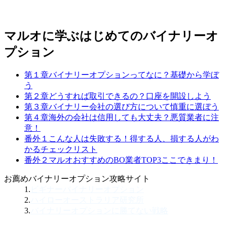
マルオに学ぶはじめてのバイナリーオ
プション
第１章
バイナリーオプションってなに？
基礎から学ぼ
う
第２章
どうすれば取引できるの？
口座を開設しよう
第３章
バイナリー会社の選び方について
慎重に選ぼう
第４章
海外の会社は信用しても大丈夫？
悪質業者に注
意！
番外１
こんな人は失敗する！
得する人、損する人がわ
かるチェックリスト
番外２
マルオおすすめのBO業者TOP3
ここできまり！
お薦めバイナリーオプション攻略サイト
1.
ビギナーバイナリーオプション
2.
ハイローオーストラリア研究所
3.
バイナリーオプションに勝てない戦略