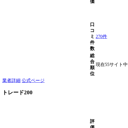
価
口
コ
ミ
270件
件
数
総
合
現在55サイト
順
位
業者詳細
公式ページ
トレード200
評
価