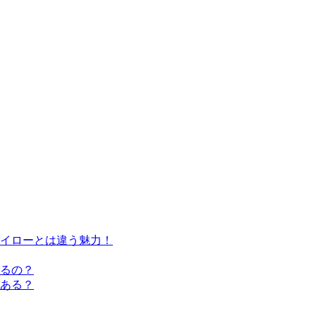
イローとは違う魅力！
るの？
ある？