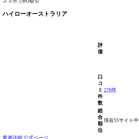
スマホでBO取引
ハイローオーストラリア
評
価
口
コ
ミ
270件
件
数
総
合
現在55サイト
順
位
業者詳細
公式ページ