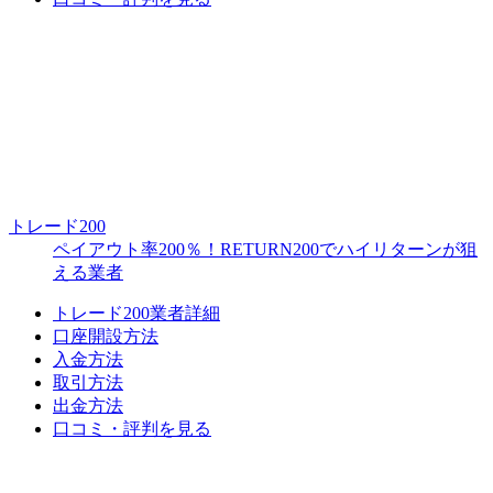
トレード200
ペイアウト率200％！RETURN200でハイリターンが狙
える業者
トレード200業者詳細
口座開設方法
入金方法
取引方法
出金方法
口コミ・評判を見る