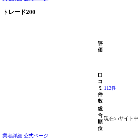
トレード200
評
価
口
コ
ミ
113件
件
数
総
合
現在55サイト
順
位
業者詳細
公式ページ