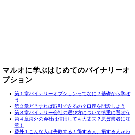
マルオに学ぶはじめてのバイナリーオ
プション
第１章
バイナリーオプションってなに？
基礎から学ぼ
う
第２章
どうすれば取引できるの？
口座を開設しよう
第３章
バイナリー会社の選び方について
慎重に選ぼう
第４章
海外の会社は信用しても大丈夫？
悪質業者に注
意！
番外１
こんな人は失敗する！
得する人、損する人がわ