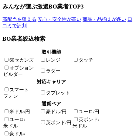
みんなが選ぶ激選BO業者TOP3
高配当を狙える
安心・安全性が高い
商品・品揃えが多い
口
コミで評判
BO業者絞込検索
取引機能
60セカンズ
レンジ
タッチ
オプション
ラダー
ビルダー
対応キャリア
スマート
タブレット
フォン
通貨ペア
米ドル/円
豪ドル/円
ユーロ/円
ユーロ/
英ポンド/
英ポンド/円
米ドル
米ドル
豪ドル/