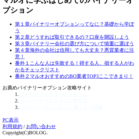
マルオに学ぶはじめてのバイナリーオ
プション
第１章
バイナリーオプションってなに？
基礎から学ぼ
う
第２章
どうすれば取引できるの？
口座を開設しよう
第３章
バイナリー会社の選び方について
慎重に選ぼう
第４章
海外の会社は信用しても大丈夫？
悪質業者に注
意！
番外１
こんな人は失敗する！
得する人、損する人がわ
かるチェックリスト
番外２
マルオおすすめのBO業者TOP3
ここできまり！
お薦めバイナリーオプション攻略サイト
1.
ビギナーバイナリーオプション
2.
ハイローオーストラリア研究所
3.
バイナリーオプションに勝てない戦略
PC表示
利用規約
/
お問い合わせ
Copyright(C)BOLOG.