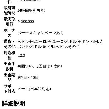
件
取引可
24時間取引可能
能時間
最高取
￥500,000
引額
ボーナ
ボーナスキャンペーンあり
ス
通貨・
米ドル/円,ユーロ/円,ユーロ/米ドル,英ポンド/円,英
その他
ポンド/米ドル,豪ドル/米ドル,その他
対応機
1,2,3
種
出金手
初回無料、2回目より負担
数料
出金期
約7日～10日
間
サポー
メール(日本語対応)
ト対応
詳細説明