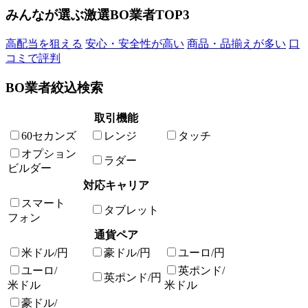
みんなが選ぶ激選BO業者TOP3
高配当を狙える
安心・安全性が高い
商品・品揃えが多い
口
コミで評判
BO業者絞込検索
取引機能
60セカンズ
レンジ
タッチ
オプション
ラダー
ビルダー
対応キャリア
スマート
タブレット
フォン
通貨ペア
米ドル/円
豪ドル/円
ユーロ/円
ユーロ/
英ポンド/
英ポンド/円
米ドル
米ドル
豪ドル/