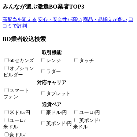
みんなが選ぶ激選BO業者TOP3
高配当を狙える
安心・安全性が高い
商品・品揃えが多い
口
コミで評判
BO業者絞込検索
取引機能
60セカンズ
レンジ
タッチ
オプション
ラダー
ビルダー
対応キャリア
スマート
タブレット
フォン
通貨ペア
米ドル/円
豪ドル/円
ユーロ/円
ユーロ/
英ポンド/
英ポンド/円
米ドル
米ドル
豪ドル/