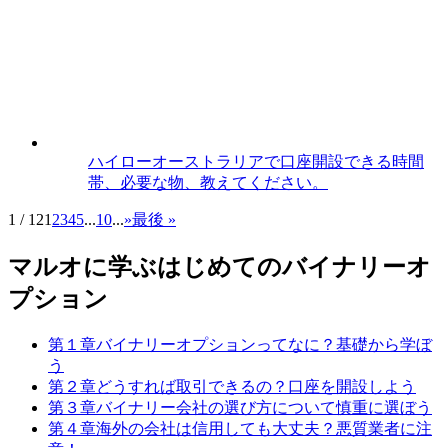
ハイローオーストラリアで口座開設できる時間
帯、必要な物、教えてください。
1 / 12
1
2
3
4
5
...
10
...
»
最後 »
マルオに学ぶはじめてのバイナリーオ
プション
第１章
バイナリーオプションってなに？
基礎から学ぼ
う
第２章
どうすれば取引できるの？
口座を開設しよう
第３章
バイナリー会社の選び方について
慎重に選ぼう
第４章
海外の会社は信用しても大丈夫？
悪質業者に注