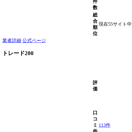
件
数
総
合
現在55サイト
順
位
業者詳細
公式ページ
トレード200
評
価
口
コ
ミ
113件
件