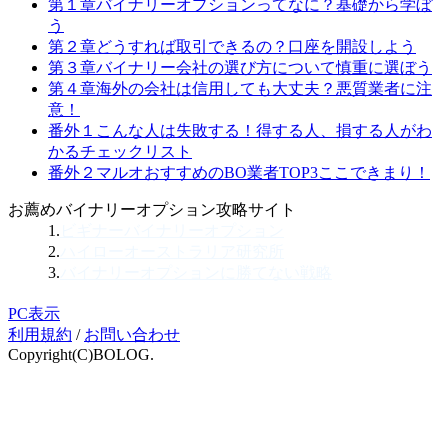
第１章
バイナリーオプションってなに？
基礎から学ぼ
う
第２章
どうすれば取引できるの？
口座を開設しよう
第３章
バイナリー会社の選び方について
慎重に選ぼう
第４章
海外の会社は信用しても大丈夫？
悪質業者に注
意！
番外１
こんな人は失敗する！
得する人、損する人がわ
かるチェックリスト
番外２
マルオおすすめのBO業者TOP3
ここできまり！
お薦めバイナリーオプション攻略サイト
1.
ビギナーバイナリーオプション
2.
ハイローオーストラリア研究所
3.
バイナリーオプションに勝てない戦略
PC表示
利用規約
/
お問い合わせ
Copyright(C)BOLOG.