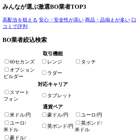
みんなが選ぶ激選BO業者TOP3
高配当を狙える
安心・安全性が高い
商品・品揃えが多い
口
コミで評判
BO業者絞込検索
取引機能
60セカンズ
レンジ
タッチ
オプション
ラダー
ビルダー
対応キャリア
スマート
タブレット
フォン
通貨ペア
米ドル/円
豪ドル/円
ユーロ/円
ユーロ/
英ポンド/
英ポンド/円
米ドル
米ドル
豪ドル/