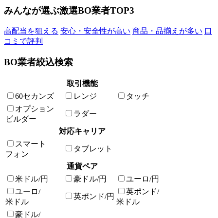
みんなが選ぶ激選BO業者TOP3
高配当を狙える
安心・安全性が高い
商品・品揃えが多い
口
コミで評判
BO業者絞込検索
取引機能
60セカンズ
レンジ
タッチ
オプション
ラダー
ビルダー
対応キャリア
スマート
タブレット
フォン
通貨ペア
米ドル/円
豪ドル/円
ユーロ/円
ユーロ/
英ポンド/
英ポンド/円
米ドル
米ドル
豪ドル/