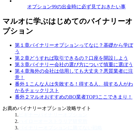
オプション99の出金時に必ず見ておきたい事
マルオに学ぶはじめてのバイナリーオ
プション
第１章
バイナリーオプションってなに？
基礎から学ぼ
う
第２章
どうすれば取引できるの？
口座を開設しよう
第３章
バイナリー会社の選び方について
慎重に選ぼう
第４章
海外の会社は信用しても大丈夫？
悪質業者に注
意！
番外１
こんな人は失敗する！
得する人、損する人がわ
かるチェックリスト
番外２
マルオおすすめのBO業者TOP3
ここできまり！
お薦めバイナリーオプション攻略サイト
1.
ビギナーバイナリーオプション
2.
ハイローオーストラリア研究所
3.
バイナリーオプションに勝てない戦略