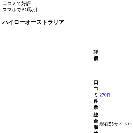
口コミで好評
スマホでBO取引
ハイローオーストラリア
評
価
口
コ
ミ
270件
件
数
総
合
現在55サイト
順