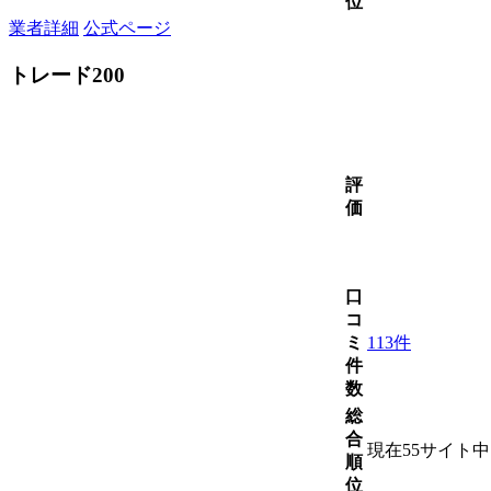
位
業者詳細
公式ページ
トレード200
評
価
口
コ
ミ
113件
件
数
総
合
現在55サイト
順
位