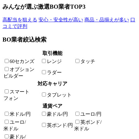
みんなが選ぶ激選BO業者TOP3
高配当を狙える
安心・安全性が高い
商品・品揃えが多い
口
コミで評判
BO業者絞込検索
取引機能
60セカンズ
レンジ
タッチ
オプション
ラダー
ビルダー
対応キャリア
スマート
タブレット
フォン
通貨ペア
米ドル/円
豪ドル/円
ユーロ/円
ユーロ/
英ポンド/
英ポンド/円
米ドル
米ドル
豪ドル/