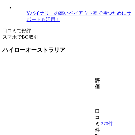
Yバイナリーの高いペイアウト率で勝つためにサ
ポートも活用！
口コミで好評
スマホでBO取引
ハイローオーストラリア
評
価
口
コ
ミ
270件
件