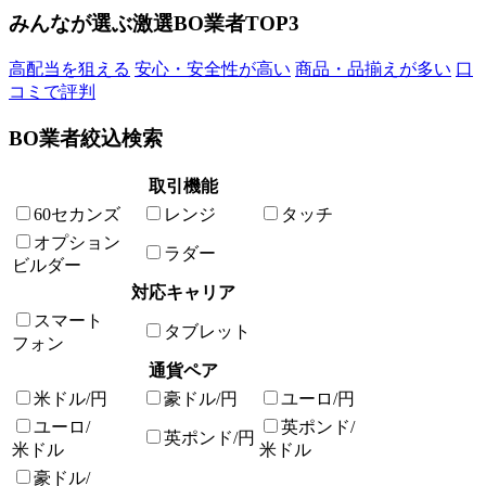
みんなが選ぶ激選BO業者TOP3
高配当を狙える
安心・安全性が高い
商品・品揃えが多い
口
コミで評判
BO業者絞込検索
取引機能
60セカンズ
レンジ
タッチ
オプション
ラダー
ビルダー
対応キャリア
スマート
タブレット
フォン
通貨ペア
米ドル/円
豪ドル/円
ユーロ/円
ユーロ/
英ポンド/
英ポンド/円
米ドル
米ドル
豪ドル/