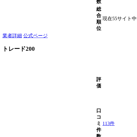
数
総
合
現在55サイト
順
位
業者詳細
公式ページ
トレード200
評
価
口
コ
ミ
113件
件
数