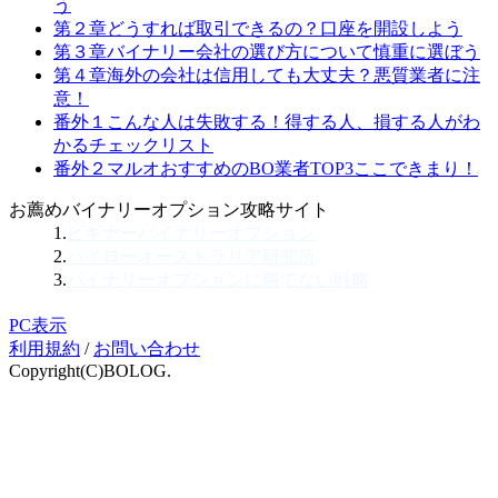
う
第２章
どうすれば取引できるの？
口座を開設しよう
第３章
バイナリー会社の選び方について
慎重に選ぼう
第４章
海外の会社は信用しても大丈夫？
悪質業者に注
意！
番外１
こんな人は失敗する！
得する人、損する人がわ
かるチェックリスト
番外２
マルオおすすめのBO業者TOP3
ここできまり！
お薦めバイナリーオプション攻略サイト
1.
ビギナーバイナリーオプション
2.
ハイローオーストラリア研究所
3.
バイナリーオプションに勝てない戦略
PC表示
利用規約
/
お問い合わせ
Copyright(C)BOLOG.