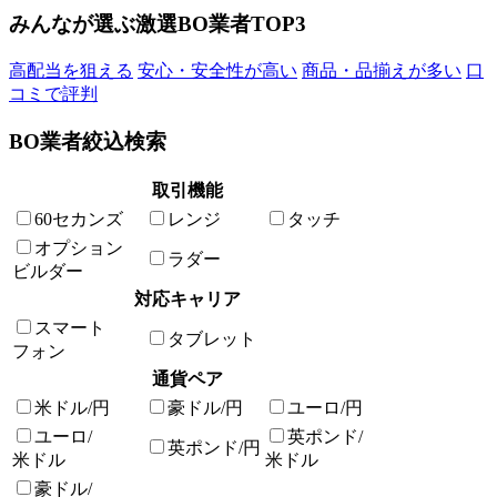
みんなが選ぶ激選BO業者TOP3
高配当を狙える
安心・安全性が高い
商品・品揃えが多い
口
コミで評判
BO業者絞込検索
取引機能
60セカンズ
レンジ
タッチ
オプション
ラダー
ビルダー
対応キャリア
スマート
タブレット
フォン
通貨ペア
米ドル/円
豪ドル/円
ユーロ/円
ユーロ/
英ポンド/
英ポンド/円
米ドル
米ドル
豪ドル/