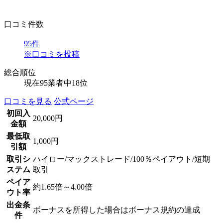
口コミ件数
95
件
※口コミを投稿
総合順位
現在95業者中
18位
口コミを見る
公式ページ
初回入
20,000円
金額
最低取
1,000円
引額
取引シ
ハイロー/マックストレード/100％ペイアウト/短期
ステム
取引
ペイア
約1.65倍～4.00倍
ウト率
出金条
ボーナスを所得した場合はボーナス規約の達成
件