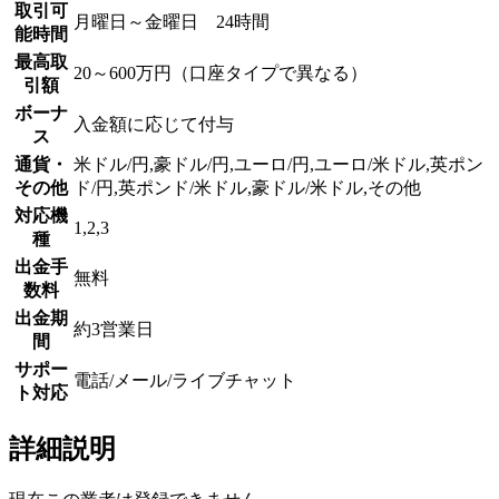
取引可
月曜日～金曜日 24時間
能時間
最高取
20～600万円（口座タイプで異なる）
引額
ボーナ
入金額に応じて付与
ス
通貨・
米ドル/円,豪ドル/円,ユーロ/円,ユーロ/米ドル,英ポン
その他
ド/円,英ポンド/米ドル,豪ドル/米ドル,その他
対応機
1,2,3
種
出金手
無料
数料
出金期
約3営業日
間
サポー
電話/メール/ライブチャット
ト対応
詳細説明