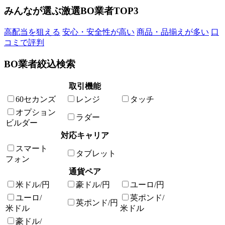
みんなが選ぶ激選BO業者TOP3
高配当を狙える
安心・安全性が高い
商品・品揃えが多い
口
コミで評判
BO業者絞込検索
取引機能
60セカンズ
レンジ
タッチ
オプション
ラダー
ビルダー
対応キャリア
スマート
タブレット
フォン
通貨ペア
米ドル/円
豪ドル/円
ユーロ/円
ユーロ/
英ポンド/
英ポンド/円
米ドル
米ドル
豪ドル/