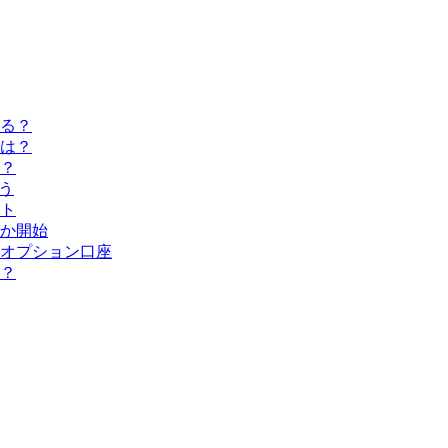
る？
は？
？
う
ト
か開始
オプション口座
？