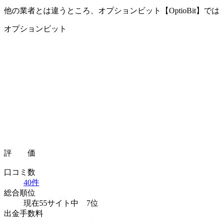
他の業者とは違うところ、オプションビット【OptioBit】
オプションビット
評 価
口コミ数
40件
総合順位
現在55サイト中
7位
出金手数料