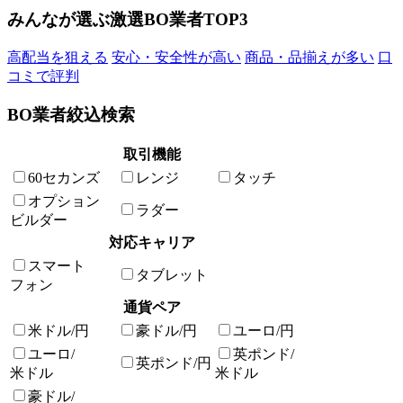
みんなが選ぶ激選BO業者TOP3
高配当を狙える
安心・安全性が高い
商品・品揃えが多い
口
コミで評判
BO業者絞込検索
取引機能
60セカンズ
レンジ
タッチ
オプション
ラダー
ビルダー
対応キャリア
スマート
タブレット
フォン
通貨ペア
米ドル/円
豪ドル/円
ユーロ/円
ユーロ/
英ポンド/
英ポンド/円
米ドル
米ドル
豪ドル/