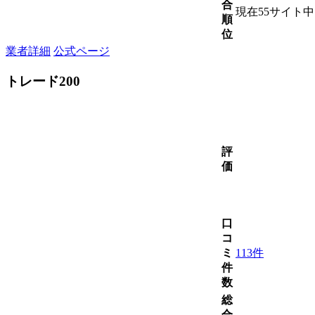
合
現在55サイト
順
位
業者詳細
公式ページ
トレード200
評
価
口
コ
ミ
113件
件
数
総
合