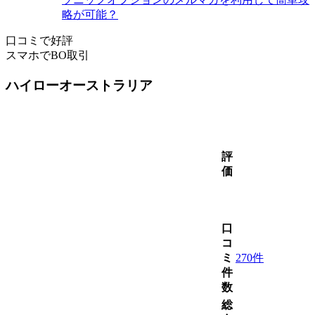
略が可能？
口コミで好評
スマホでBO取引
ハイローオーストラリア
評
価
口
コ
ミ
270件
件
数
総