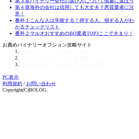
第３章
バイナリー会社の選び方について
慎重に選ぼう
第４章
海外の会社は信用しても大丈夫？
悪質業者に注
意！
番外１
こんな人は失敗する！
得する人、損する人がわ
かるチェックリスト
番外２
マルオおすすめのBO業者TOP3
ここできまり！
お薦めバイナリーオプション攻略サイト
1.
ビギナーバイナリーオプション
2.
ハイローオーストラリア研究所
3.
バイナリーオプションに勝てない戦略
PC表示
利用規約
/
お問い合わせ
Copyright(C)BOLOG.